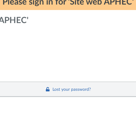
Please sign in for 'Site web APHEC'
b APHEC'
Lost your password?