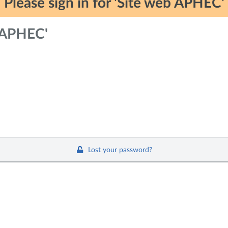
Please sign in for 'Site web APHEC'
b APHEC'
Lost your password?