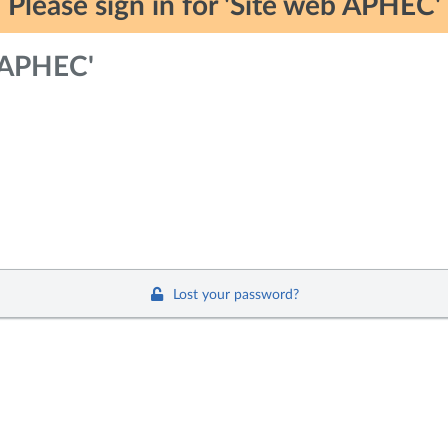
Please sign in for 'Site web APHEC'
b APHEC'
Lost your password?